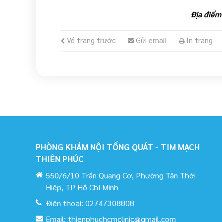
Địa điểm
Về trang trước
Gửi email
In trang
PHÒNG KHÁM NỘI TỔNG QUÁT - TIM MẠCH
THIÊN PHÚC
550/6/10 Trần Quang Cơ, Phường Tân Thới
Hiệp, TP Hồ Chí Minh
Điện thoại:
02747308808
Email:
thienphuchcmclinic@gmail.com