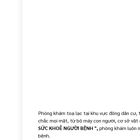
Phòng khám toạ lạc tại khu vực đông dân cư, t
chắc mọi mặt, từ bộ máy con người, cơ sở vật 
SỨC KHOẺ NGƯỜI BỆNH ",
phòng khám luôn nỗ
bệnh.