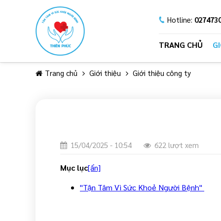
Hotline:
027473
TRANG CHỦ
GI
Trang chủ
Giới thiệu
Giới thiệu công ty
15/04/2025 - 10:54
622 lượt xem
Mục lục
[ẩn]
"Tận Tâm Vì Sức Khoẻ Người Bệnh"