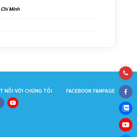
 Chí Minh
T NỐI VỚI CHÚNG TÔI
FACEBOOK FANPAGE