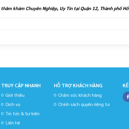
 thăm khám Chuyên Nghiệp, Uy Tín tại Quận 12, Thành phố Hồ
TRUY CẬP NHANH
HỖ TRỢ KHÁCH HÀNG
KẾ
Giới thiệu
Chăm sóc khách hàng
Dịch vụ
Chính sách quyền riêng tư
Tin tức & Sự kiện
Liên hệ