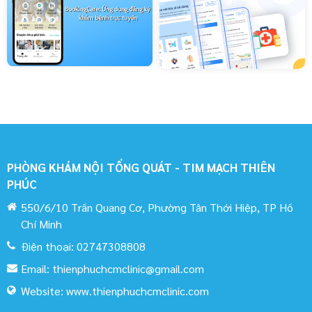
PHÒNG KHÁM NỘI TỔNG QUÁT - TIM MẠCH THIÊN
PHÚC
550/6/10 Trần Quang Cơ, Phường Tân Thới Hiệp, TP Hồ
Chí Minh
Điện thoại:
02747308808
Email:
thienphuchcmclinic@gmail.com
Website:
www.thienphuchcmclinic.com