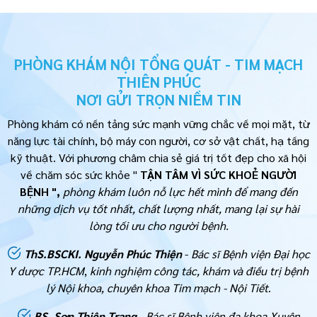
PHÒNG KHÁM NỘI TỔNG QUÁT - TIM MẠCH
THIÊN PHÚC
NƠI GỬI TRỌN NIỀM TIN
Phòng khám có nền tảng sức mạnh vững chắc về mọi mặt, từ
năng lực tài chính, bộ máy con người, cơ sở vật chất, hạ tầng
kỹ thuật. Với phương châm chia sẻ giá trị tốt đẹp cho xã hội
về chăm sóc sức khỏe "
TẬN TÂM VÌ SỨC KHOẺ NGƯỜI
BỆNH ",
phòng khám luôn nỗ lực hết mình để mang đến
những dịch vụ tốt nhất, chất lượng nhất, mang lại sự hài
lòng tối ưu cho người bệnh.
ThS.BSCKI. Nguyễn Phúc Thiện
-
Bác sĩ Bệnh viện Đại học
Y dược TP.HCM
,
kinh nghiệm công tác, khám và điều trị bệnh
lý
Nội khoa, chuyên khoa Tim mạch - Nội Tiết
.
BS. Sơn Thiên Trang
-
Bác sĩ Bệnh viện đa khoa Xuyên