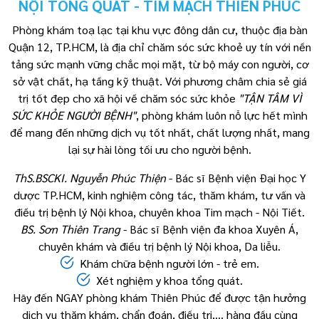
NỘI TỔNG QUÁT - TIM MẠCH THIÊN PHÚC
Phòng khám toạ lạc tại khu vực đông dân cư, thuộc địa bàn
Quận 12, TP.HCM, là địa chỉ chăm sóc sức khoẻ uy tín với nền
tảng sức mạnh vững chắc mọi mặt, từ bộ máy con người, cơ
sở vật chất, hạ tầng kỹ thuật. Với phương châm chia sẻ giá
trị tốt đẹp cho xã hội về chăm sóc sức khỏe
"TẬN TÂM VÌ
SỨC KHỎE NGƯỜI BỆNH"
, phòng khám luôn nỗ lực hết mình
để mang đến những dịch vụ tốt nhất, chất lượng nhất, mang
lại sự hài lòng tối ưu cho người bệnh.
ThS.BSCKI. Nguyễn Phúc Thiện
- Bác sĩ Bệnh viện Đại học Y
dược TP.HCM, kinh nghiệm công tác, thăm khám, tư vấn và
điều trị bệnh lý Nội khoa, chuyên khoa Tim mạch - Nội Tiết.
BS. Sơn Thiên Trang
- Bác sĩ Bệnh viện đa khoa Xuyên Á,
chuyên khám và điều trị bệnh lý Nội khoa, Da liễu.
Khám chữa bệnh người lớn - trẻ em.
Xét nghiệm y khoa tổng quát.
Hãy đến NGAY phòng khám Thiên Phúc để được tận hưởng
dịch vụ thăm khám, chẩn đoán, điều trị,... hàng đầu cùng