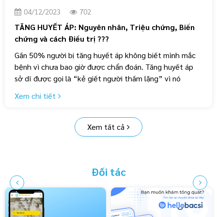
04/12/2023
702
TĂNG HUYẾT ÁP: Nguyên nhân, Triệu chứng, Biến
chứng và cách Điều trị ???
Gần 50% người bị tăng huyết áp không biết mình mắc
bệnh vì chưa bao giờ được chẩn đoán. Tăng huyết áp
sở dĩ được gọi là “kẻ giết người thầm lặng” vì nó
thường không có triệu chứng rõ ráng, cho đến khi xảy ra
Xem chi tiết
các biến chứng như nhồi máu cơ tim, đột quỵ hay suy
thận,...
Xem tất cả
Đối tác