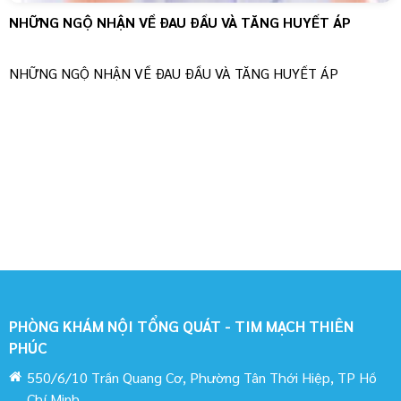
 TĂNG HUYẾT ÁP
TĂNG HUYẾT ÁP NGƯỜI TRẺ - HI
TĂNG HUYẾT ÁP
TĂNG HUYẾT ÁP NGƯỜI TRẺ NGÀY C
NHIỀU NGHIÊN CỨU CHO THẤY TĂNG
TRẺ LÀM SỚM HÌNH THÀNH VỮA XƠ
TRIỂN SỚM CÁC BIẾN CỐ TIM MẠCH 
THƯƠNG NHIỀU CƠ QUAN, HỆ CƠ QU
PHÒNG KHÁM NỘI TỔNG QUÁT - TIM MẠCH THIÊN
PHÚC
550/6/10 Trần Quang Cơ, Phường Tân Thới Hiệp, TP Hồ
Chí Minh