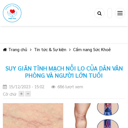
Trang chủ
Tin tức & Sự kiện
Cẩm nang Sức Khoẻ
SUY GIÃN TĨNH MẠCH NỖI LO CỦA DÂN VĂN
TIẾP TỤC MUA HÀNG
PHÒNG VÀ NGƯỜI LỚN TUỔI
15/12/2023 - 15:02
686 lượt xem
Cỡ chữ