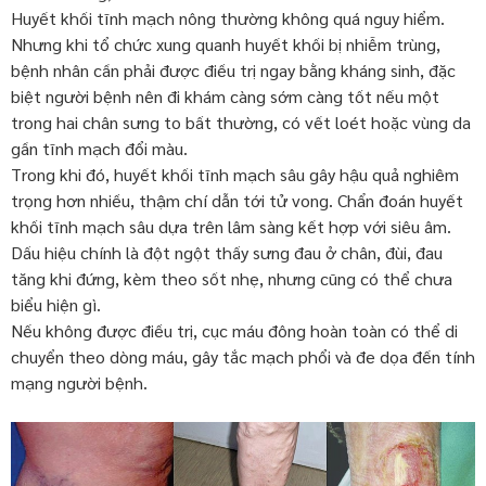
Huyết khối tĩnh mạch nông thường không quá nguy hiểm.
Nhưng khi tổ chức xung quanh huyết khối bị nhiễm trùng,
bệnh nhân cần phải được điều trị ngay bằng kháng sinh, đặc
biệt người bệnh nên đi khám càng sớm càng tốt nếu một
trong hai chân sưng to bất thường, có vết loét hoặc vùng da
gần tĩnh mạch đổi màu.
Trong khi đó, huyết khối tĩnh mạch sâu gây hậu quả nghiêm
trọng hơn nhiều, thậm chí dẫn tới tử vong. Chẩn đoán huyết
khối tĩnh mạch sâu dựa trên lâm sàng kết hợp với siêu âm.
Dấu hiệu chính là đột ngột thấy sưng đau ở chân, đùi, đau
tăng khi đứng, kèm theo sốt nhẹ, nhưng cũng có thể chưa
biểu hiện gì.
Nếu không được điều trị, cục máu đông hoàn toàn có thể di
chuyển theo dòng máu, gây tắc mạch phổi và đe dọa đến tính
mạng người bệnh.